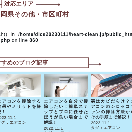
対応エリア
 静岡県その他・市区町村
ach() in
/home/dics20230111/heart-clean.jp/public_ht
.php
on line
860
すすめのブログ記事
エアコンを掃除する
エアコンを自分で掃
実はカビだらけ？
効果やメリットを解
除したい！簡単ステ
アコンのシロッコ
説！
ップとプロに任せた
ァンの掃除方法か
ほうが良い場合まで
その手順まで解説！
022.11.1
解説！
タグ : エアコン
2022.11.1
タグ : エアコン
2022.11.1