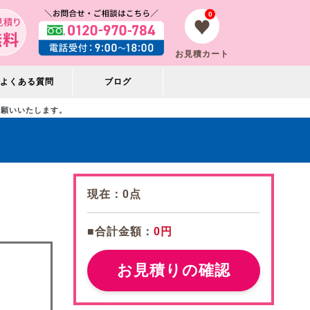
0
お見積カート
よくある質問
ブログ
お願いいたします。
現在：
0
点
■合計金額：
0円
お見積りの確認