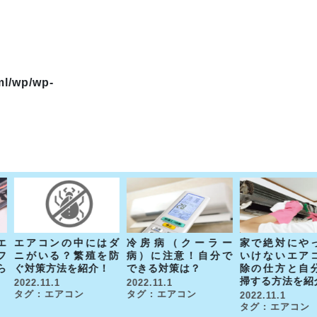
ml/wp/wp-
エ
エアコンの中にはダ
冷房病（クーラー
家で絶対にや
フ
ニがいる？繁殖を防
病）に注意！自分で
いけないエア
ら
ぐ対策方法を紹介！
できる対策は？
除の仕方と自
掃する方法を紹
2022.11.1
2022.11.1
タグ : エアコン
タグ : エアコン
2022.11.1
タグ : エアコン