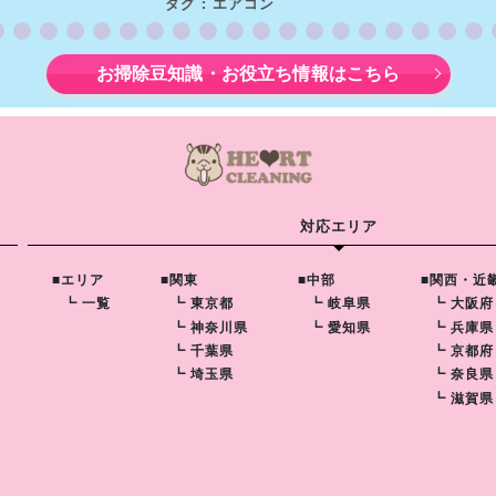
タグ : エアコン
お掃除豆知識・お役立ち情報はこちら
対応エリア
■エリア
■関東
■中部
■関西・近
┗ 一覧
┗ 東京都
┗ 岐阜県
┗ 大阪府
┗ 神奈川県
┗ 愛知県
┗ 兵庫県
┗ 千葉県
┗ 京都府
┗ 埼玉県
┗ 奈良県
┗ 滋賀県