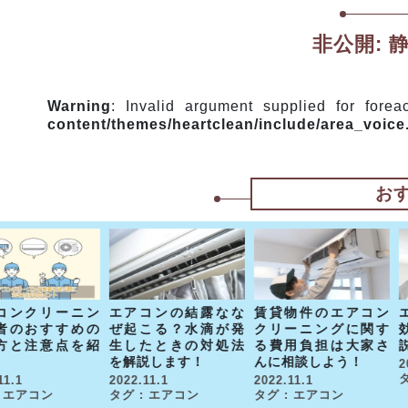
非公開:
Warning
: Invalid argument supplied for fore
content/themes/heartclean/include/area_voice
お
エアコンの結露なな
賃貸物件のエアコン
コンクリーニン
ぜ起こる？水滴が発
クリーニングに関す
者のおすすめの
生したときの対処法
る費用負担は大家さ
方と注意点を紹
を解説します！
んに相談しよう！
2
2022.11.1
2022.11.1
11.1
タグ : エアコン
タグ : エアコン
: エアコン