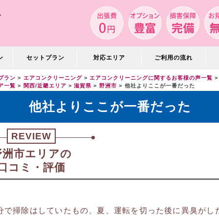
ン
セットプラン
対応エリア
ご利用の流れ
プラン
エアコンクリーニング
エアコンクリーニングに関するお客様の声一覧
ア一覧
関西/近畿エリア
滋賀県
野洲市
他社よりここが一番だった
他社よりここが一番だった
REVIEW
野洲市エリアの
口コミ・評価
分で掃除はしていたもの、夏、運転を切った後に異臭がし