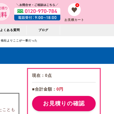
0
お見積カート
よくある質問
ブログ
他社よりここが一番だった
現在：
0
点
■合計金額：
0円
お見積りの確認
たことも