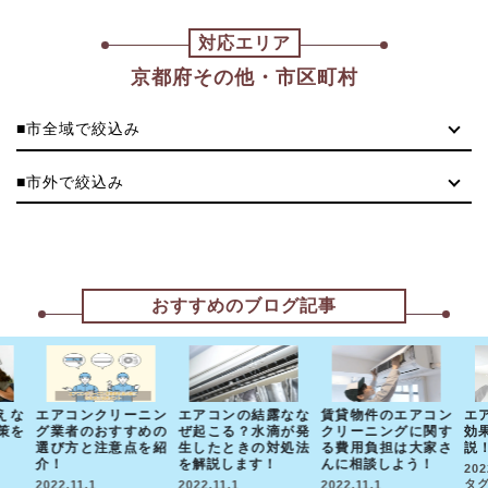
対応エリア
京都府その他・市区町村
■市全域で絞込み
■市外で絞込み
おすすめのブログ記事
えな
エアコンクリーニン
エアコンの結露なな
賃貸物件のエアコン
エ
策を
グ業者のおすすめの
ぜ起こる？水滴が発
クリーニングに関す
効
選び方と注意点を紹
生したときの対処法
る費用負担は大家さ
説
介！
を解説します！
んに相談しよう！
202
タグ
2022.11.1
2022.11.1
2022.11.1