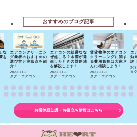
おすすめのブログ記事
えな
エアコンクリーニン
エアコンの結露なな
賃貸物件のエアコン
エ
策を
グ業者のおすすめの
ぜ起こる？水滴が発
クリーニングに関す
効
選び方と注意点を紹
生したときの対処法
る費用負担は大家さ
説
介！
を解説します！
んに相談しよう！
202
タグ
2022.11.1
2022.11.1
2022.11.1
タグ : エアコン
タグ : エアコン
タグ : エアコン
お掃除豆知識・お役立ち情報はこちら