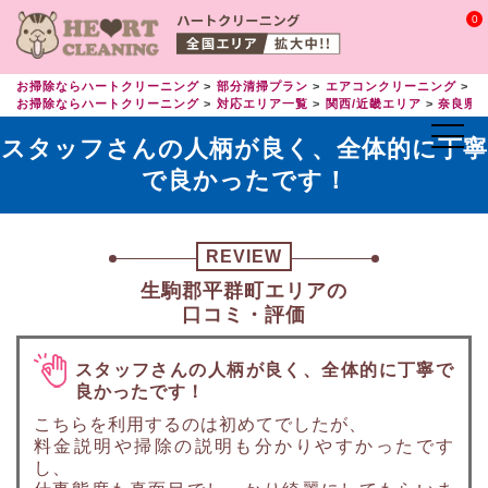
0
お掃除ならハートクリーニング
部分清掃プラン
エアコンクリーニング
エ
お掃除ならハートクリーニング
対応エリア一覧
関西/近畿エリア
奈良県
スタッフさんの人柄が良く、全体的に丁寧
で良かったです！
REVIEW
生駒郡平群町エリアの
口コミ・評価
スタッフさんの人柄が良く、全体的に丁寧で
良かったです！
こちらを利用するのは初めてでしたが、
料金説明や掃除の説明も分かりやすかったです
し、