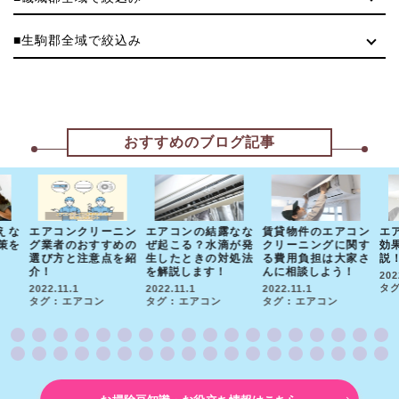
■生駒郡全域で絞込み
おすすめのブログ記事
えな
エアコンクリーニン
エアコンの結露なな
賃貸物件のエアコン
エ
策を
グ業者のおすすめの
ぜ起こる？水滴が発
クリーニングに関す
効
選び方と注意点を紹
生したときの対処法
る費用負担は大家さ
説
介！
を解説します！
んに相談しよう！
202
タグ
2022.11.1
2022.11.1
2022.11.1
タグ : エアコン
タグ : エアコン
タグ : エアコン