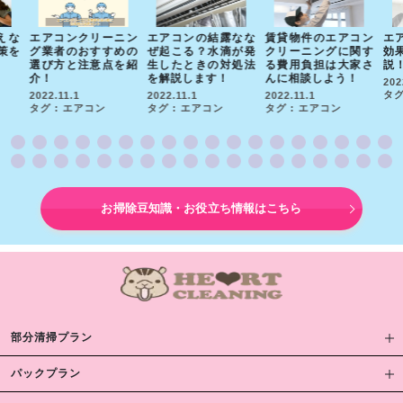
えな
エアコンクリーニン
エアコンの結露なな
賃貸物件のエアコン
エ
策を
グ業者のおすすめの
ぜ起こる？水滴が発
クリーニングに関す
効
選び方と注意点を紹
生したときの対処法
る費用負担は大家さ
説
介！
を解説します！
んに相談しよう！
202
タグ
2022.11.1
2022.11.1
2022.11.1
タグ : エアコン
タグ : エアコン
タグ : エアコン
お掃除豆知識・お役立ち情報はこちら
部分清掃プラン
パックプラン