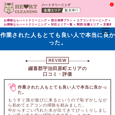
0
お掃除ならハートクリーニング
部分清掃プラン
エアコンクリーニング
エ
お掃除ならハートクリーニング
対応エリア一覧
関西/近畿エリア
京都府
作業された人もとても良い人で本当に良
った。
REVIEW
綴喜郡宇治田原町エリアの
口コミ・評価
作業された人もとても良い人で本当に良かっ
た。
もうすぐ孫が遊びに来るというので恥ずかしなが
ら初めてエアコンの掃除を頼みました。
中からすごい汚れた水が出てきてびっくりしまし