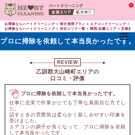
0
お掃除ならハートクリーニング
部分清掃プラン
エアコンクリーニング
エ
お掃除ならハートクリーニング
対応エリア一覧
関西/近畿エリア
京都府
プロに掃除を依頼して本当良かったです
REVIEW
乙訓郡大山崎町エリアの
口コミ・評価
プロに掃除を依頼して本当良かったです。
仕事に忠実で作業がとても丁寧な真面目な方でし
た。
話すときの雰囲気は柔らかく親しみやすい印象を
受けました。
エアコンの調子が良くなって、プロに掃除を依頼
して本当良かったです。