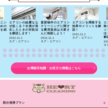
ニン
エアコンの結露なな
賃貸物件のエアコン
エアコンを掃除する
エ
めの
ぜ起こる？水滴が発
クリーニングに関す
効果やメリットを解
除
を紹
生したときの対処法
る費用負担は大家さ
説！
ッ
を解説します！
んに相談しよう！
ほ
2022.11.1
解
タグ : エアコン
2022.11.1
2022.11.1
タグ : エアコン
タグ : エアコン
202
タグ
お掃除豆知識・お役立ち情報はこちら
部分清掃プラン