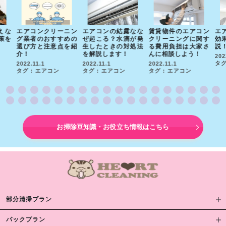
えな
エアコンクリーニン
エアコンの結露なな
賃貸物件のエアコン
エ
策を
グ業者のおすすめの
ぜ起こる？水滴が発
クリーニングに関す
効
選び方と注意点を紹
生したときの対処法
る費用負担は大家さ
説
介！
を解説します！
んに相談しよう！
202
タグ
2022.11.1
2022.11.1
2022.11.1
タグ : エアコン
タグ : エアコン
タグ : エアコン
お掃除豆知識・お役立ち情報はこちら
部分清掃プラン
パックプラン