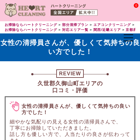
0
お掃除ならハートクリーニング
部分清掃プラン
エアコンクリーニング
エ
お掃除ならハートクリーニング
対応エリア一覧
関西/近畿エリア
京都府
女性の清掃員さんが、優しくて気持ちの良
い方でした！
REVIEW
久世郡久御山町エリアの
口コミ・評価
女性の清掃員さんが、優しくて気持ちの良い
方でした！
細やかな気配りの見える女性の清掃員さんで、
丁寧にお掃除していただきました。
話し方も優しい方で、人当たりの良さが伝わって