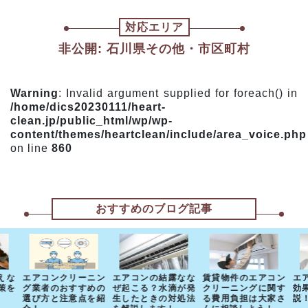
対応エリア
非公開: 石川県その他・市区町村
Warning
: Invalid argument supplied for foreach() in
/home/dics20230111/heart-
clean.jp/public_html/wp/wp-
content/themes/heartclean/include/area_voice.php
on line
860
おすすめのブログ記事
えな
エアコンクリーニン
エアコンの結露なな
賃貸物件のエアコン
エ
策を
グ業者のおすすめの
ぜ起こる？水滴が発
クリーニングに関す
効
選び方と注意点を紹
生したときの対処法
る費用負担は大家さ
説