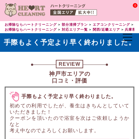
0
お掃除ならハートクリーニング
部分清掃プラン
エアコンクリーニング
エ
お掃除ならハートクリーニング
対応エリア一覧
関西/近畿エリア
兵庫県
手際もよく予定より早く終わりました。
REVIEW
神戸市エリアの
口コミ・評価
手際もよく予定より早く終わりました。
初めての利用でしたが、養生はきちんとしていて
いただきました！
クーポンを頂いたので浴室を次はご依頼しようか
なと
考え中なのでよろしくお願いします。