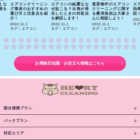
えな
エアコンクリーニン
エアコンの結露なな
賃貸物件のエアコン
エ
策を
グ業者のおすすめの
ぜ起こる？水滴が発
クリーニングに関す
効
選び方と注意点を紹
生したときの対処法
る費用負担は大家さ
説
介！
を解説します！
んに相談しよう！
202
タグ
2022.11.1
2022.11.1
2022.11.1
タグ : エアコン
タグ : エアコン
タグ : エアコン
お掃除豆知識・お役立ち情報はこちら
部分清掃プラン
パックプラン
対応エリア