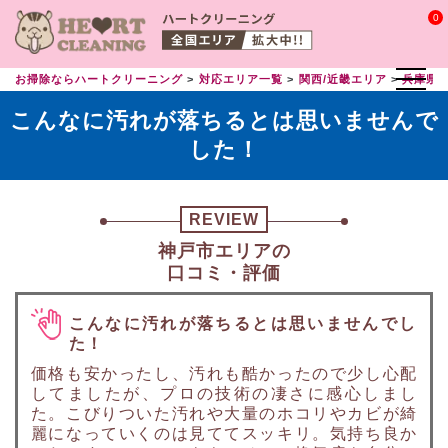
0
お掃除ならハートクリーニング
対応エリア一覧
関西/近畿エリア
兵庫県
こんなに汚れが落ちるとは思いませんで
した！
REVIEW
神戸市エリアの
口コミ・評価
こんなに汚れが落ちるとは思いませんでし
た！
価格も安かったし、汚れも酷かったので少し心配
してましたが、プロの技術の凄さに感心しまし
た。こびりついた汚れや大量のホコリやカビが綺
麗になっていくのは見ててスッキリ。気持ち良か