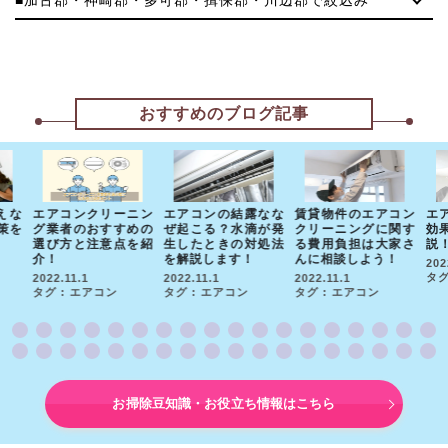
おすすめのブログ記事
えな
エアコンクリーニン
エアコンの結露なな
賃貸物件のエアコン
エ
策を
グ業者のおすすめの
ぜ起こる？水滴が発
クリーニングに関す
効
選び方と注意点を紹
生したときの対処法
る費用負担は大家さ
説
介！
を解説します！
んに相談しよう！
202
タグ
2022.11.1
2022.11.1
2022.11.1
タグ : エアコン
タグ : エアコン
タグ : エアコン
お掃除豆知識・お役立ち情報はこちら