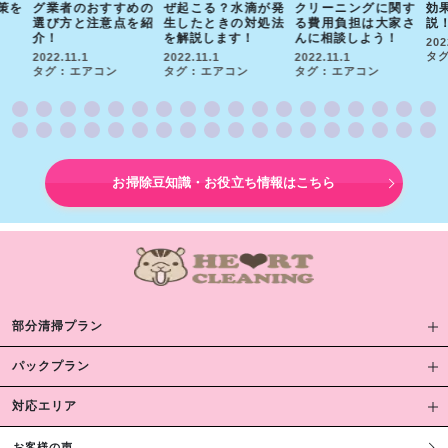
策を
グ業者のおすすめの
ぜ起こる？水滴が発
クリーニングに関す
効
選び方と注意点を紹
生したときの対処法
る費用負担は大家さ
説
介！
を解説します！
んに相談しよう！
202
タグ
2022.11.1
2022.11.1
2022.11.1
タグ : エアコン
タグ : エアコン
タグ : エアコン
お掃除豆知識・お役立ち情報はこちら
部分清掃プラン
パックプラン
対応エリア
お客様の声