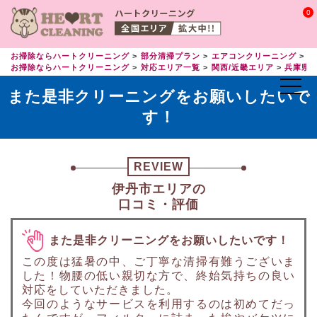
0
お掃除ならハートクリーニング
部分清掃プラン
エアコンクリーニング
エ
お掃除ならハートクリーニング
対応エリア一覧
関西/近畿エリア
兵庫県
また是非クリーニングをお願いしたいで
す！
REVIEW
伊丹市エリアの
口コミ・評価
また是非クリーニングをお願いしたいです！
この度は猛暑の中、ご丁寧な清掃有難うございま
した！物腰の低い親切な方で、終始気持ちの良い
対応をしていただきました。
今回のようなサービスを利用するのは初めてだっ