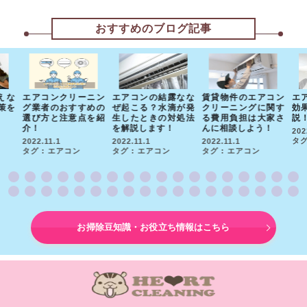
おすすめのブログ記事
えな
エアコンクリーニン
エアコンの結露なな
賃貸物件のエアコン
エ
策を
グ業者のおすすめの
ぜ起こる？水滴が発
クリーニングに関す
効
選び方と注意点を紹
生したときの対処法
る費用負担は大家さ
説
介！
を解説します！
んに相談しよう！
202
タグ
2022.11.1
2022.11.1
2022.11.1
タグ : エアコン
タグ : エアコン
タグ : エアコン
お掃除豆知識・お役立ち情報はこちら