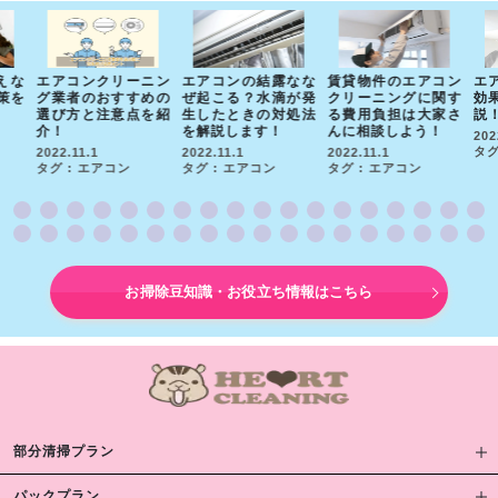
えな
エアコンクリーニン
エアコンの結露なな
賃貸物件のエアコン
エ
策を
グ業者のおすすめの
ぜ起こる？水滴が発
クリーニングに関す
効
選び方と注意点を紹
生したときの対処法
る費用負担は大家さ
説
介！
を解説します！
んに相談しよう！
202
タグ
2022.11.1
2022.11.1
2022.11.1
タグ : エアコン
タグ : エアコン
タグ : エアコン
お掃除豆知識・お役立ち情報はこちら
部分清掃プラン
パックプラン