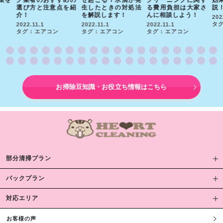
策を
グ業者のおすすめの
ぜ起こる？水滴が発
クリーニングに関す
効
選び方と注意点を紹
生したときの対処法
る費用負担は大家さ
説
介！
を解説します！
んに相談しよう！
202
タグ
2022.11.1
2022.11.1
2022.11.1
タグ : エアコン
タグ : エアコン
タグ : エアコン
お掃除豆知識・お役立ち情報はこちら
部分清掃プラン
パックプラン
対応エリア
お客様の声