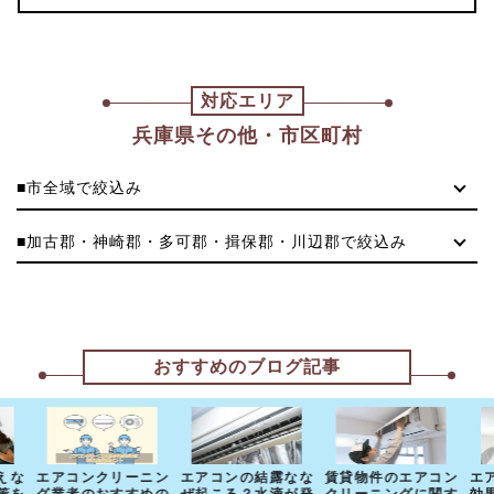
対応エリア
兵庫県その他・市区町村
■市全域で絞込み
■加古郡・神崎郡・多可郡・揖保郡・川辺郡で絞込み
おすすめのブログ記事
えな
エアコンクリーニン
エアコンの結露なな
賃貸物件のエアコン
エ