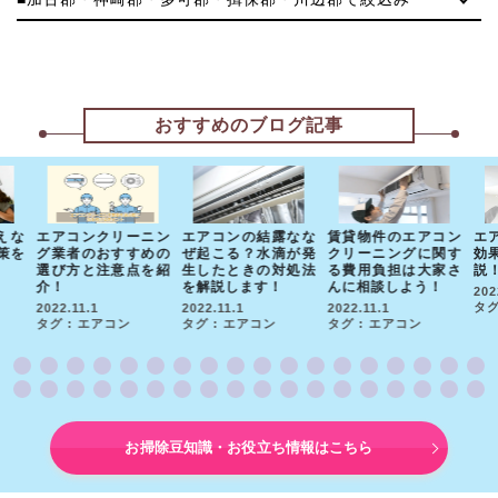
おすすめのブログ記事
えな
エアコンクリーニン
エアコンの結露なな
賃貸物件のエアコン
エ
策を
グ業者のおすすめの
ぜ起こる？水滴が発
クリーニングに関す
効
選び方と注意点を紹
生したときの対処法
る費用負担は大家さ
説
介！
を解説します！
んに相談しよう！
202
タグ
2022.11.1
2022.11.1
2022.11.1
タグ : エアコン
タグ : エアコン
タグ : エアコン
お掃除豆知識・お役立ち情報はこちら