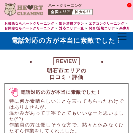
0
お掃除ならハートクリーニング
部分清掃プラン
エアコンクリーニング
エ
お掃除ならハートクリーニング
対応エリア一覧
関西/近畿エリア
兵庫県
電話対応の方が本当に素敵でした！
REVIEW
明石市エリアの
口コミ・評価
電話対応の方が本当に素敵でした！
特に何か素晴らしいことを言ってもらったわけで
はありませんが、
温かみがあって丁寧でとてもいいなーと思いまし
た(^^)
作業員の方は優しそうな方で、黙々と休みなくひ
たすら作業をしてくれました。