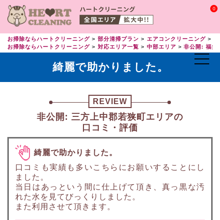
0
お掃除ならハートクリーニング
部分清掃プラン
エアコンクリーニング
エ
お掃除ならハートクリーニング
対応エリア一覧
中部エリア
非公開: 福井
綺麗で助かりました。
REVIEW
非公開: 三方上中郡若狭町エリアの
口コミ・評価
綺麗で助かりました。
口コミも実績も多いこちらにお願いすることにし
ました。
当日はあっという間に仕上げて頂き、真っ黒な汚
れた水を見てびっくりしました。
また利用させて頂きます。