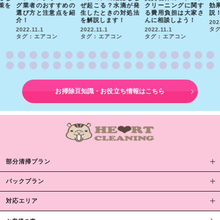
策を
グ業者のおすすめの
ぜ起こる？水滴が発
クリーニングに関す
効
選び方と注意点を紹
生したときの対処法
る費用負担は大家さ
説
介！
を解説します！
んに相談しよう！
202
タグ
2022.11.1
2022.11.1
2022.11.1
タグ : エアコン
タグ : エアコン
タグ : エアコン
お掃除豆知識・お役立ち情報はこちら
部分清掃プラン
パックプラン
対応エリア