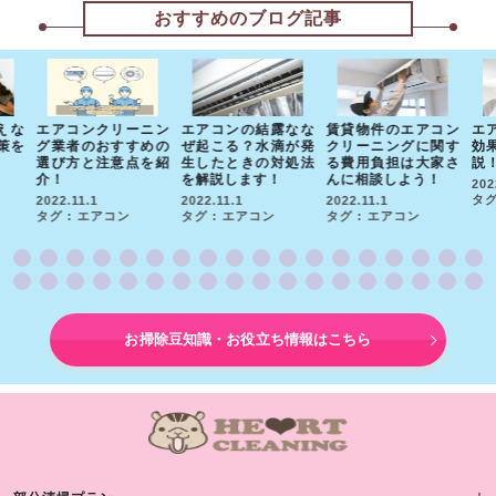
おすすめのブログ記事
えな
エアコンクリーニン
エアコンの結露なな
賃貸物件のエアコン
エ
策を
グ業者のおすすめの
ぜ起こる？水滴が発
クリーニングに関す
効
選び方と注意点を紹
生したときの対処法
る費用負担は大家さ
説
介！
を解説します！
んに相談しよう！
202
タグ
2022.11.1
2022.11.1
2022.11.1
タグ : エアコン
タグ : エアコン
タグ : エアコン
お掃除豆知識・お役立ち情報はこちら