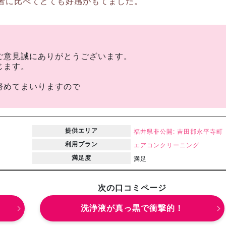
者に比べてとても好感がもてました。
ご意見誠にありがとうございます。
じます。
努めてまいりますので
提供エリア
福井県
非公開: 吉田郡永平寺町
利用プラン
エアコンクリーニング
満足度
満足
次の口コミページ
洗浄液が真っ黒で衝撃的！