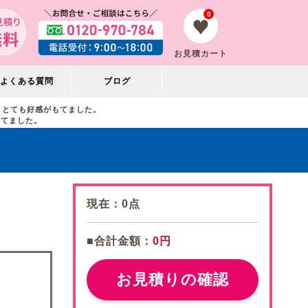
0
お見積カート
よくある質問
ブログ
とても好感がもてました。
もてました。
現在：
0
点
■合計金額：
0円
お見積りの確認