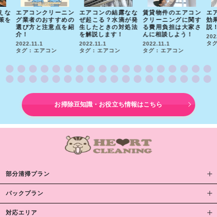
えな
エアコンクリーニン
エアコンの結露なな
賃貸物件のエアコン
エ
策を
グ業者のおすすめの
ぜ起こる？水滴が発
クリーニングに関す
効
選び方と注意点を紹
生したときの対処法
る費用負担は大家さ
説
介！
を解説します！
んに相談しよう！
202
タグ
2022.11.1
2022.11.1
2022.11.1
タグ : エアコン
タグ : エアコン
タグ : エアコン
お掃除豆知識・お役立ち情報はこちら
部分清掃プラン
パックプラン
対応エリア