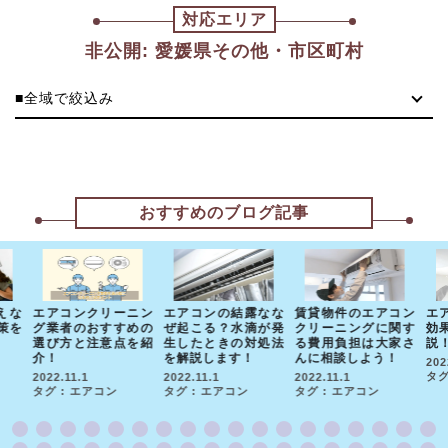
対応エリア
非公開: 愛媛県その他・市区町村
■全域で絞込み
おすすめのブログ記事
えな
エアコンクリーニン
エアコンの結露なな
賃貸物件のエアコン
エ
策を
グ業者のおすすめの
ぜ起こる？水滴が発
クリーニングに関す
効
選び方と注意点を紹
生したときの対処法
る費用負担は大家さ
説
介！
を解説します！
んに相談しよう！
202
タグ
2022.11.1
2022.11.1
2022.11.1
タグ : エアコン
タグ : エアコン
タグ : エアコン