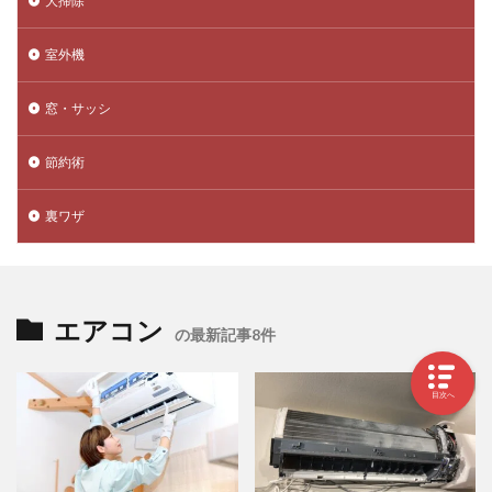
大掃除
室外機
窓・サッシ
節約術
裏ワザ
エアコン
の最新記事8件
目次へ