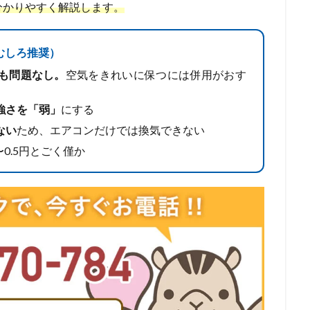
分かりやすく解説します。
むしろ推奨）
も問題なし。
空気をきれいに保つには併用がおす
強さを「弱」
にする
ない
ため、エアコンだけでは換気できない
0.5円とごく僅か