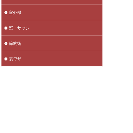
室外機
窓・サッシ
節約術
裏ワザ